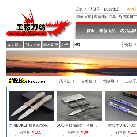
您好
！
[请登录]
[免费注册]
购物
查看收藏
|
查看我的订单
|
给店家留言
首页
最新商品
名刀品牌
价格
设为首页
加入收藏
隐私保护
公告
| 战术直刀 |
自动跳刀 |
蝴蝶甩刀
|
三棱军
德国BOKER博克Atropos折叠刀
SOG Magnadot（马格那点）
微技术UT85艺妓
销售价:
￥105
销售价:
￥30
销售价:
￥11