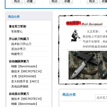
商品分类
著名军刀军刺
军刺警匕
九五军刺： 95
装在枪上可进行拼
开山砍刀狗腿刀
气候不生锈等，热处
战术砍刀开山刀
外的95枪族其他枪
尼泊尔弯刀
狗腿弯刀
自动侧跳弹簧刀
蝴蝶【Benchmade】
微技术【MICROTECH】
卡秀【KERSHAW】
意大利黑手党【AKC】
其他品牌侧跳
自动直出弹簧刀
商品分类
战术直
微技术【MICROTECH】
蝴蝶【Benchmade】