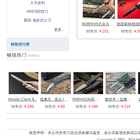
随身自卫防护
大天使剑
EDC迷你工具
ARES狩猎刀
户外斧头战斧
战术飞镖飞刀
菊田-鬼影武士刀
90周年65式伞兵刀（刀身...
战术爪刀手刺
更多...
销售价:
￥101
销售价:
￥2
电棍催泪器
销售排行榜
Heretic Cleric Ⅱ...
猛禽爪 - 直出 ( 镜光 )
PARAGON凤凰自动直跳刀
微技术：猛禽尖刺
销售价:
￥330
销售价:
￥80
销售价:
￥180
销售价:
￥210
免责声明：本公司所售刀具仅供收藏与鉴赏，各位买家朋友购买以
Copyright © 2005 - 2024
ht