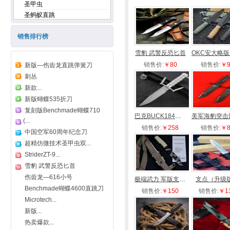
圣甲虫
圣蚂蚁直跳
著名战术直刀
销售排行榜
其他品牌直刀
双刃匕首
雪豹 武警反恐匕首
武士短刀
销售价:
￥80
销售价:
￥9
新版—伤齿龙直跳弹簧刀
米勒【MillerBros.Blsdes】
刺丛
山猪.【Busse】
新款...
博克.【Boker】
新版蝴蝶535折刀
兰博.【RAMBO】
复刻版Benchmade蝴蝶710
巴克BUCK184大师（M9系列）
狐狸.【Fox】
(...
米克【Strider】
销售价:
￥258
销售价:
￥8
中国空军60周年纪念刀
索林根.【SOG】
超精仿微技术圣甲虫双...
托德·贝格
StriderZT-9...
戈博.【GERBER】
雪豹 武警反恐匕首
极端武力【FUlCRUM】
伤齿龙—616小号
极端武力 军版支点迷彩版
支点（升级
蝴蝶【Benchmade】
Benchmade蝴蝶4600直跳刀
销售价:
￥150
销售价:
￥1
冷钢.【COLD STEEL】
Microtech...
哥伦比亚【CRKT】
新版...
俄罗斯基兹利亚尔【kizlyar】
热卖爆款...
巴斯蒂内利【Bastinelli】