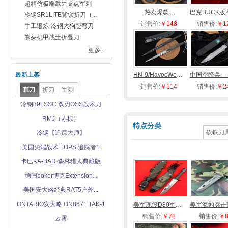
超精仿极端武力支点军刺
手工锻打锋刃
热卖爆款...
冷钢SR1LITE背锁折刀（...
厨房用刀
销售价:
￥148
销售价:
￥1
手工锻炼-冷钢大狗腿弯刀
花纹钢猎刀
熊头机甲战士折叠刀
<日本>关兼常
更多...
手工猎刀
大马士革钢刀
最新上架
HN-9/HavocWorks 手刺
大马士革直刀
销售价:
￥114
销售价:
￥2
直刀
折刀
军刺
大马士革折刀
冷钢39LSSC 双刃OSS战术刀
著名战术折刀
其他品牌折刀
RMJ（赤棕）
特点分类
蝴蝶甩刀
砍铁刀
冷钢【追踪大师】
高端钛合金柄
美国尖端战术 TOPS 追踪者1
巴克.【BUCK】
蜘蛛【Spyderco】
卡巴KA-BAR·森林猎人典藏版
冷钢【COLD STEEL】
德国boker博克Extension...
蝴蝶【Benchmade】
美国安大略经典RAT5户外...
勃朗宁【Browning】
哥伦比亚河【CRKT】
ONTARIO安大略 ON8671 TAK-1
美军现役D80军刀（一体版）
极端武力【FUlCRUM】
销售价:
￥78
销售价:
￥8
云霄