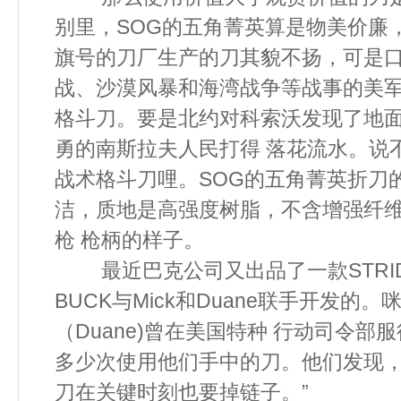
别里，SOG的五角菁英算是物美价廉
旗号的刀厂生产的刀其貌不扬，可是口
战、沙漠风暴和海湾战争等战事的美
格斗刀。要是北约对科索沃发现了地
勇的南斯拉夫人民打得 落花流水。说
战术格斗刀哩。SOG的五角菁英折刀
洁，质地是高强度树脂，不含增强纤
枪 枪柄的样子。
最近巴克公司又出品了一款STRID
BUCK与Mick和Duane联手开发的。咪
（Duane)曾在美国特种 行动司令
多少次使用他们手中的刀。他们发现，
刀在关键时刻也要掉链子。”