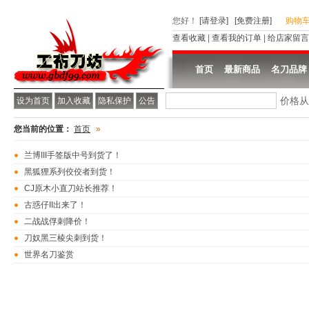
您好
！
[请登录]
[免费注册]
购物
查看收藏
|
查看我的订单
|
给店家留言
首页
最新商品
名刀品牌
价格
设为首页
加入收藏
隐私保护
公告
您当前的位置：
首页
»
兰博III手签版中号到货了！
黑狐狸系列佼佼者到货！
CJ原木小直刀站长推荐！
古惑仔II出来了！
二战战俘刺降价！
刀奴黑三棱尖刺到货！
世界名刀鉴赏