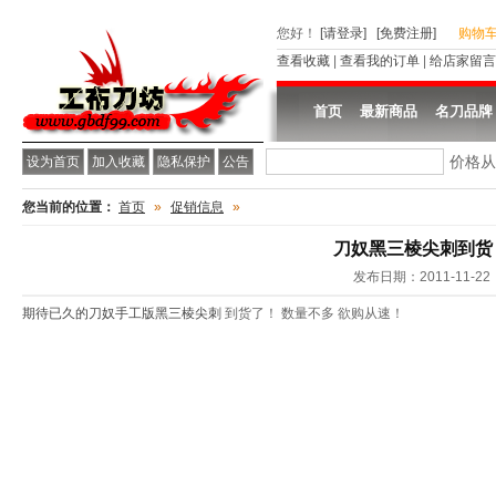
您好
！
[请登录]
[免费注册]
购物
查看收藏
|
查看我的订单
|
给店家留言
首页
最新商品
名刀品牌
价格
设为首页
加入收藏
隐私保护
公告
您当前的位置：
首页
»
促销信息
»
刀奴黑三棱尖刺到货
发布日期：2011-11-22
期待已久的刀奴手工版黑三棱尖刺
到货了！ 数量不多 欲购从速！