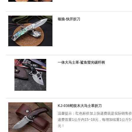
银狼-快开折刀
一体大马士革-鲨鱼莹光碳纤柄
KJ-036蛇纹木大马士革折刀
温馨提示：红色标价加上快递费就是实际销售价
递费首重1公斤内15~18元，每增加续重1公斤5~
元！