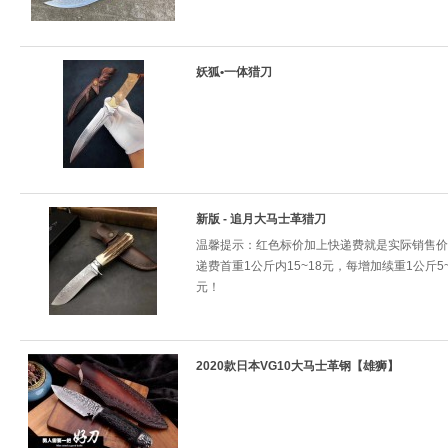
妖狐•一体猎刀
新版 - 追月大马士革猎刀
温馨提示：红色标价加上快递费就是实际销售价
递费首重1公斤内15~18元，每增加续重1公斤5~
元！
2020款日本VG10大马士革钢【雄狮】