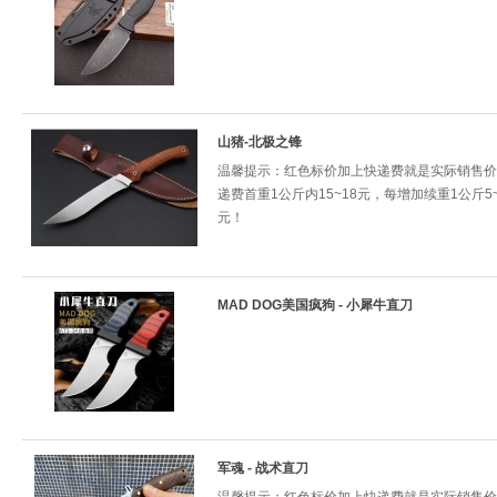
山猪-北极之锋
温馨提示：红色标价加上快递费就是实际销售价
递费首重1公斤内15~18元，每增加续重1公斤5~
元！
MAD DOG美国疯狗 - 小犀牛直刀
军魂 - 战术直刀