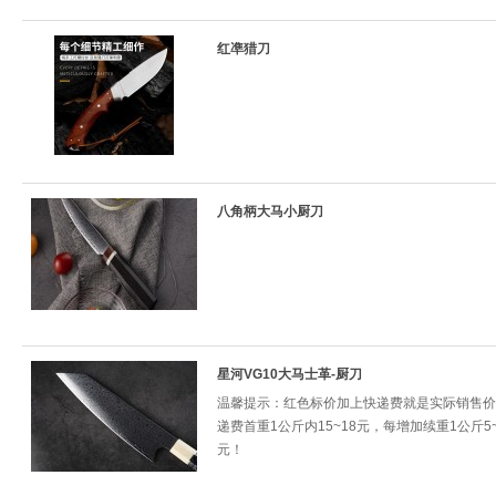
红凖猎刀
八角柄大马小厨刀
星河VG10大马士革-厨刀
温馨提示：红色标价加上快递费就是实际销售价
递费首重1公斤内15~18元，每增加续重1公斤5~
元！