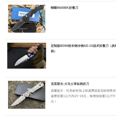
蝴蝶9600BK折叠刀
定制版M390粉末钢冷钢AD-15战术折叠刀（炭
柄）
克里斯夫-大马士革钛柄折刀
温馨提示：红色标价加上快递费就是实际销售价
递费首重1公斤内15~18元，每增加续重1公斤5~
元！