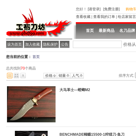
您好
！
[请登录]
[免费注册]
购物
查看收藏
|
查看我的订单
|
给店家留言
首页
最新商品
名刀品牌
价格
设为首页
加入收藏
隐私保护
公告
您当前的位置：
首页
总共找到
70
个商品
价格
销量
人气
排序方式:
大马革士—螳螂M2
BENCHMADE蝴蝶15500-1狩猎刀-鱼刀