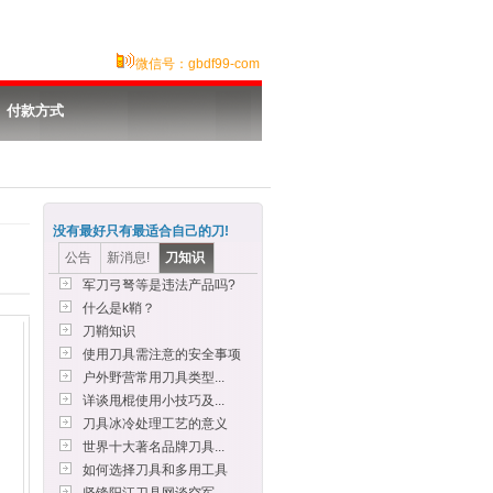
微信号：gbdf99-com
付款方式
没有最好只有最适合自己的刀!
公告
新消息!
刀知识
军刀弓弩等是违法产品吗?
什么是k鞘？
刀鞘知识
使用刀具需注意的安全事项
户外野营常用刀具类型...
详谈甩棍使用小技巧及...
刀具冰冷处理工艺的意义
世界十大著名品牌刀具...
如何选择刀具和多用工具