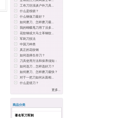
坚锋阳江刀具网谈空军...
工布刀坊浅谈户外刀具...
什么是线锁？
什么钢做刀最好？
如何磨刀、怎样磨刀最...
我的蝴蝶甩刀用了没多...
花纹钢或大马士革钢纹...
军刺刀技法
中国刀种类
真正的花纹钢
如何选择生存刀？
刀具使用方法和保养须知：
如何选刀，怎样选好刀？
如何磨刀、怎样磨刀最快？
对于一把刀如何从面相...
什么是猎刀？
更多...
商品分类
著名军刀军刺