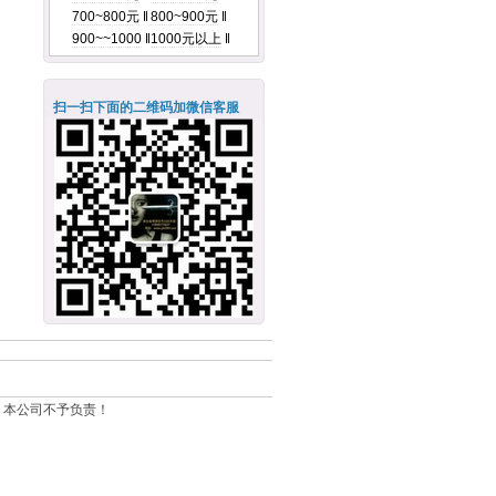
700~800元
‖
800~900元
‖
900~~1000
‖
1000元以上
‖
扫一扫下面的二维码加微信客服
，本公司不予负责！