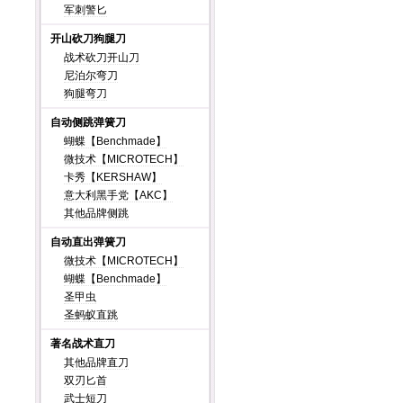
军刺警匕
开山砍刀狗腿刀
战术砍刀开山刀
尼泊尔弯刀
狗腿弯刀
自动侧跳弹簧刀
蝴蝶【Benchmade】
微技术【MICROTECH】
卡秀【KERSHAW】
意大利黑手党【AKC】
其他品牌侧跳
自动直出弹簧刀
微技术【MICROTECH】
蝴蝶【Benchmade】
圣甲虫
圣蚂蚁直跳
著名战术直刀
其他品牌直刀
双刃匕首
武士短刀