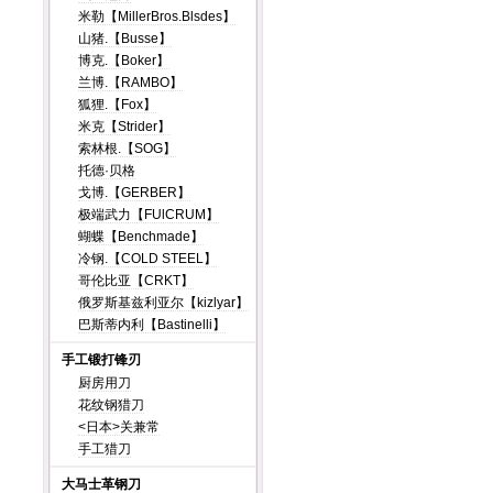
米勒【MillerBros.Blsdes】
山猪.【Busse】
博克.【Boker】
兰博.【RAMBO】
狐狸.【Fox】
米克【Strider】
索林根.【SOG】
托德·贝格
戈博.【GERBER】
极端武力【FUlCRUM】
蝴蝶【Benchmade】
冷钢.【COLD STEEL】
哥伦比亚【CRKT】
俄罗斯基兹利亚尔【kizlyar】
巴斯蒂内利【Bastinelli】
手工锻打锋刃
厨房用刀
花纹钢猎刀
<日本>关兼常
手工猎刀
大马士革钢刀