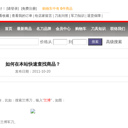
好
！
[请登录]
[免费注册]
购物车中有
0
件商品
看收藏
|
查看我的订单
|
给店家留言
|
刀友问答
|
军刀知识
|
退货保障
|
首页
最新商品
名刀品牌
会员中心
购物车
刀具知识
联络我们
价格从
到
高级搜索
如何在本站快速查找商品？
发布日期：2011-10-20
，比如：搜索兰博刀，输入"
兰博
"，如图：
的兰博军刀。