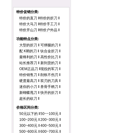
特价促销分类:
特价的直刀
‖
特价的折刀
‖
特价大马刀
‖
特价手工刀
‖
特价开山刀
‖
特价户外品
‖
功能特点分类:
大型的折刀
‖
可绑腿的刀
‖
配 K鞘的刀
‖
钛合金折刀
‖
最锋利的刀
‖
高性价比刀
‖
站长推荐刀
‖
新到货的刀
‖
OEM正品刀
‖
现役的军刀
‖
特价销售刀
‖
削铁不伤刃
‖
硬度最高刀
‖
双刃的刀具
‖
迷你的小刀
‖
兽骨手柄刀
‖
新蝴蝶甩刀
‖
快开的折刀
‖
超长的砍刀
‖
价格区间分类:
50元以下的
‖
50~~100元
‖
100~200元
‖
200~300元
‖
300~400元
‖
400~500元
‖
500~600元
‖
600~700元
‖