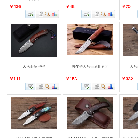
￥436
￥48
￥75
大马士革-怪鱼
波尔卡大马士革钢直刀
大马
￥111
￥156
￥332