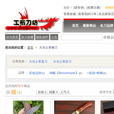
您好
！
[请登录]
[免费注册]
购物
查看收藏
|
查看我的订单
|
给店家留言
首页
最新商品
名刀品牌
价格
设为首页
加入收藏
隐私保护
公告
您当前的位置：
首页
»
大马士革钢刀
分类名称：
大马士革直刀
大马士革折刀
品牌：
其他品牌
蝴蝶【Benchmade】
<美国>螳螂
(1)
(2)
(1)
总共找到
71
个商品
价格
销量
人气
排序方式: