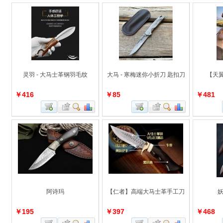
灵羽 - 大马士革钢羽毛纹
大马 - 寒梅迷你小折刀 匙扣刀
【天
￥416
￥85
￥481
阿诗玛
【仁者】高端大马士革手工刀
妖
￥195
￥397
￥468