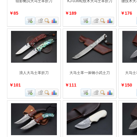
猎影鲍贝大马士革折刀
KJ-036蛇纹木大马士革折刀
微技术大
￥85
￥189
￥176
浪人大马士革折刀
大马士革一体钢小武士刀
大马士革
￥101
￥111
￥150