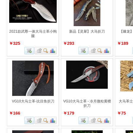
2021款武尊一体大马士革小狗
新品【灵犀】大马折刀
【棘龙】
腿
￥325
￥293
￥189
VG10大马士革-比目鱼折刀
VG10大马士革 - 冷月微粒黄檀
大马革士
折刀
￥166
￥179
￥75