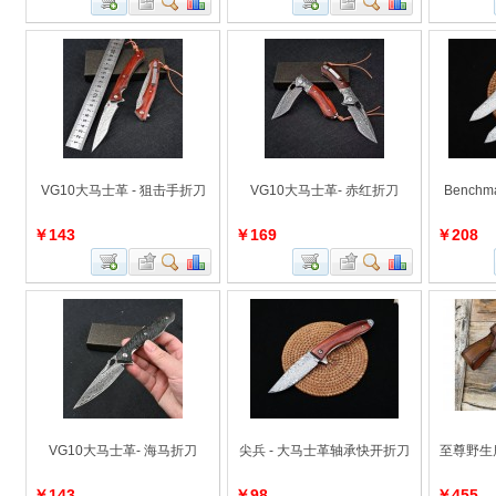
VG10大马士革 - 狙击手折刀
VG10大马士革- 赤红折刀
Benchma
￥143
￥169
￥208
VG10大马士革- 海马折刀
尖兵 - 大马士革轴承快开折刀
至尊野生
￥143
￥98
￥455