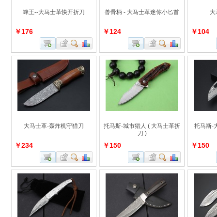
蜂王--大马士革快开折刀
兽骨柄 - 大马士革迷你小匕首
大
￥176
￥124
￥104
大马士革-轰炸机守猎刀
托马斯-城市猎人 ( 大马士革折
托马斯-
刀 )
￥234
￥150
￥150