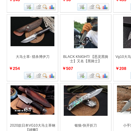
大马士革- 猎杀博伊刀
BLACK KNIGHT/ 【恶灵黑骑
Vg10大
士】又名【黑骑士】
￥254
￥507
￥208
2020款日本VG10大马士革钢
银狼-快开折刀
小手
【雄狮】