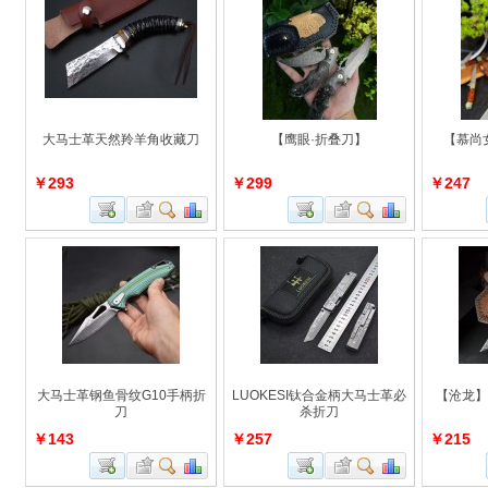
大马士革天然羚羊角收藏刀
【鹰眼·折叠刀】
【慕尚
￥293
￥299
￥247
大马士革钢鱼骨纹G10手柄折
LUOKESI钛合金柄大马士革必
【沧龙】
刀
杀折刀
￥143
￥257
￥215