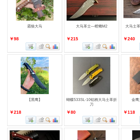
霜狼大马
大马革士—螳螂M2
大马士革
￥98
￥215
￥240
【黑鹰】
蝴蝶533SL-10铝柄大马士革折
金鹰
刀
￥218
￥80
￥118