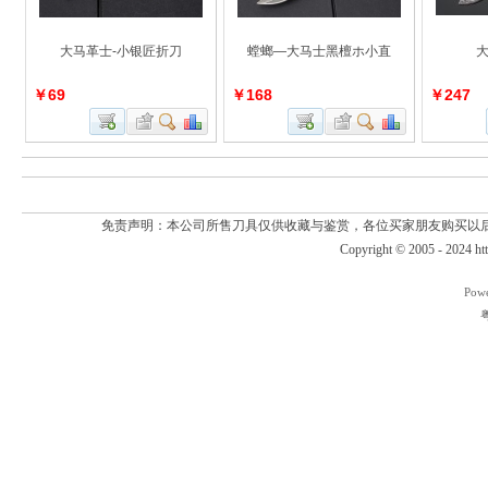
大马革士-小银匠折刀
螳螂—大马士黑檀ホ小直
大
￥69
￥168
￥247
免责声明：本公司所售刀具仅供收藏与鉴赏，各位买家朋友购买以
Copyright © 2005 - 2024
ht
Pow
粤