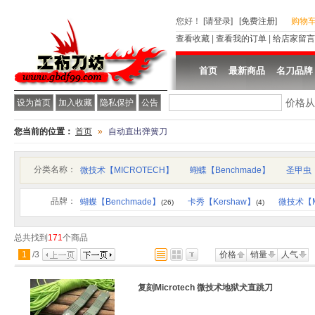
您好
！
[请登录]
[免费注册]
购物
查看收藏
|
查看我的订单
|
给店家留言
首页
最新商品
名刀品牌
价格
设为首页
加入收藏
隐私保护
公告
您当前的位置：
首页
»
自动直出弹簧刀
分类名称：
微技术【MICROTECH】
蝴蝶【Benchmade】
圣甲虫
品牌：
蝴蝶【Benchmade】
卡秀【Kershaw】
微技术【Mi
(26)
(4)
总共找到
171
个商品
1
/
3
价格
销量
人气
复刻Microtech 微技术地狱犬直跳刀