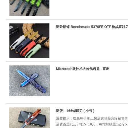
新款蝴蝶 Benchmade 5370FE OTF 枪战直跳
Microtech微技术大枪伤齿龙 - 直出
新版—166蝴蝶刀 ( 小号 )
温馨提示：红色标价加上快递费就是实际销售价
递费首重1公斤内15~18元，每增加续重1公斤5~