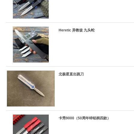
Heretic 异教徒 九头蛇
北极星直出跳刀
卡秀9000（50周年锌铝柄四款）