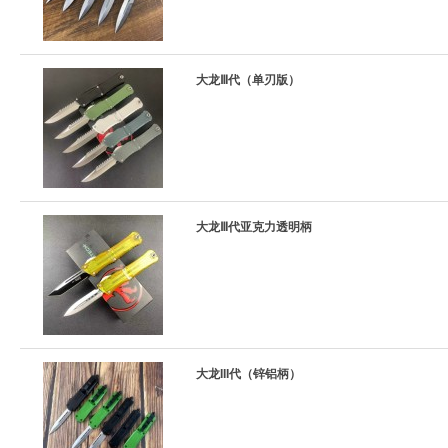
大龙Ⅲ代（单刃版）
大龙Ⅲ代亚克力透明柄
大龙III代（锌铝柄）