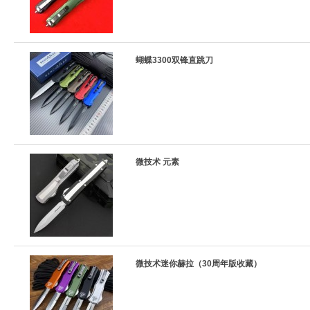
蝴蝶3300双锋直跳刀
微技术 元素
微技术迷你赫拉（30周年版收藏）