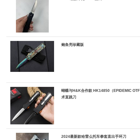
鲍鱼壳珍藏版
蝴蝶与H&K合作款 HK14850（EPIDEMIC OT
术直跳刀
2024最新款哈雷么托车拳套直出手环刀