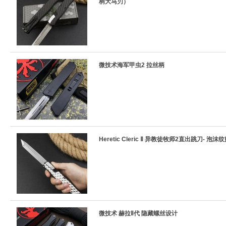
柄大马刃）
微技术海军甲虫2 拉丝柄
Heretic Cleric Ⅱ 异教徒牧师2直出跳刀- 泡沫
微技术 赫拉Ⅱ代 隐藏螺丝设计