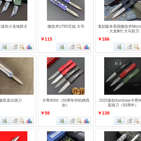
术迷你小龙地狱犬
微技术UT85艺妓 大号
复刻版本美国微技术Microt
- 大龙Ⅲ代 大马双刃
￥115
￥186
极星直出跳刀
卡秀9000（50周年锌铝柄四
2025新款Kershaw卡秀9
款）
直跳刀（50周年）
￥58
￥138