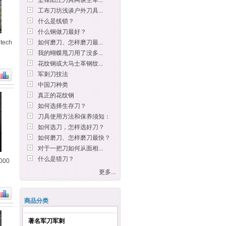
坚锋阳江刀具网谈空军...
工布刀坊浅谈户外刀具...
什么是线锁？
什么钢做刀最好？
ech
如何磨刀、怎样磨刀最...
我的蝴蝶甩刀用了没多...
花纹钢或大马士革钢纹...
军刺刀技法
中国刀种类
真正的花纹钢
如何选择生存刀？
刀具使用方法和保养须知：
如何选刀，怎样选好刀？
如何磨刀、怎样磨刀最快？
对于一把刀如何从面相...
什么是猎刀？
000
更多...
商品分类
著名军刀军刺