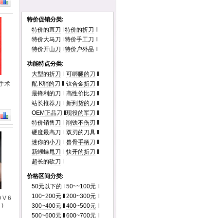
特价促销分类:
特价的直刀
‖
特价的折刀
‖
特价大马刀
‖
特价手工刀
‖
特价开山刀
‖
特价户外品
‖
功能特点分类:
大型的折刀
‖
可绑腿的刀
‖
手术
配 K鞘的刀
‖
钛合金折刀
‖
最锋利的刀
‖
高性价比刀
‖
站长推荐刀
‖
新到货的刀
‖
OEM正品刀
‖
现役的军刀
‖
特价销售刀
‖
削铁不伤刃
‖
硬度最高刀
‖
双刃的刀具
‖
迷你的小刀
‖
兽骨手柄刀
‖
新蝴蝶甩刀
‖
快开的折刀
‖
超长的砍刀
‖
价格区间分类:
50元以下的
‖
50~~100元
‖
100~200元
‖
200~300元
‖
V 6
)
300~400元
‖
400~500元
‖
500~600元
‖
600~700元
‖