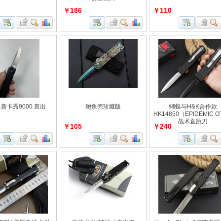
￥186
￥110
最新卡秀9000 直出
鲍鱼壳珍藏版
蝴蝶与H&K合作款
HK14850（EPIDEMIC 
战术直跳刀
￥105
￥240