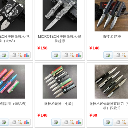
TECH 美国微技术-飞
MICROTECH 美国微技术-赫
微技术 蛇神
鱼（大AA）
拉起源
￥158
￥148
神甜甜圈（锌铝柄）
微技术蛇神（七款）
微技术迷你蛇神直跳刀（
柄）四款式
￥148
￥68