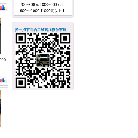
700~800元
‖
800~900元
‖
900~~1000
‖
1000元以上
‖
扫一扫下面的二维码加微信客服
000