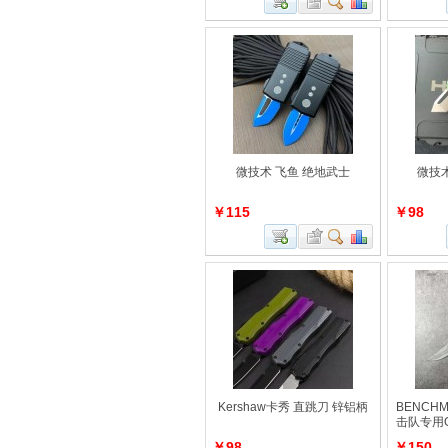
微技术 飞鱼 绝地武士
微技
￥115
￥98
Kershaw卡秀 直跳刀 锌铝柄
BENCH
击队专用
￥98
￥150