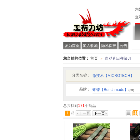
您
查
设为首页
加入收藏
隐私保护
公告
您当前的位置：
首页
»
自动直出弹簧刀
分类名称：
微技术【MICROTECH】
品牌：
蝴蝶【Benchmade】
(26)
总共找到
171
个商品
1
/
3