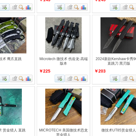
技术 鹰爪直跳
Microtech 微技术 伤齿龙-高端
2024新款Kershaw卡秀9
版本
直跳刀 黑刃版
￥225
￥203
术 赏金猎人 直跳
MICROTECH 美国微技术恐龙
微技术UT85赏金猎人
赏金猎人