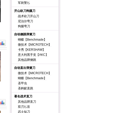
军刺警匕
开山砍刀狗腿刀
战术砍刀开山刀
尼泊尔弯刀
狗腿弯刀
自动侧跳弹簧刀
蝴蝶【Benchmade】
微技术【MICROTECH】
卡秀【KERSHAW】
意大利黑手党【AKC】
其他品牌侧跳
自动直出弹簧刀
微技术【MICROTECH】
蝴蝶【Benchmade】
圣甲虫
圣蚂蚁直跳
著名战术直刀
其他品牌直刀
双刃匕首
武士短刀