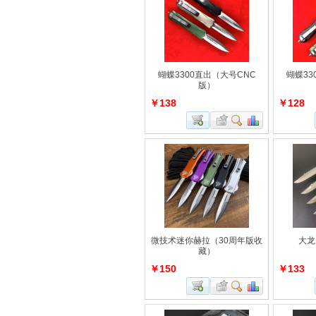
蝴蝶3300直出（大号CNC
蝴蝶33
版）
￥138
￥128
微技术迷你赫拉（30周年版收
大龙
藏）
￥150
￥133