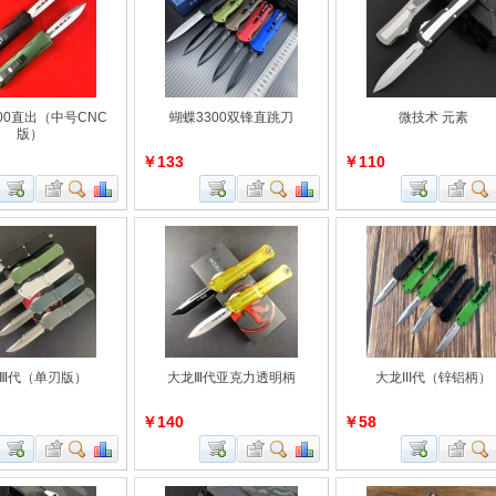
00直出（中号CNC
蝴蝶3300双锋直跳刀
微技术 元素
版）
￥133
￥110
Ⅲ代（单刃版）
大龙Ⅲ代亚克力透明柄
大龙III代（锌铝柄）
￥140
￥58