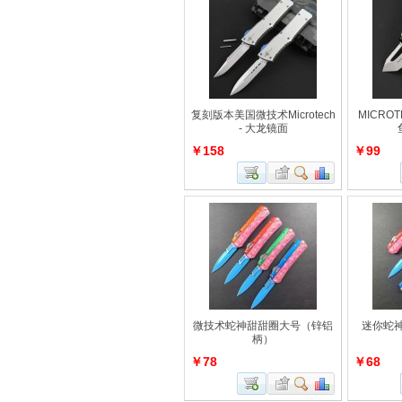
复刻版本美国微技术Microtech
MICRO
- 大龙镜面
￥158
￥99
微技术蛇神甜甜圈大号（锌铝
迷你蛇
柄）
￥78
￥68