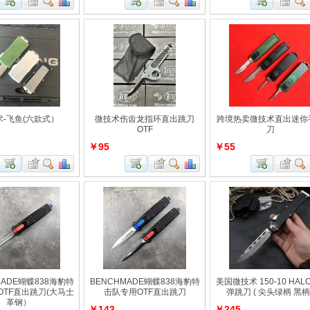
术-飞鱼(六款式）
微技术伤齿龙指环直出跳刀
跨境热卖微技术直出迷你
OTF
刀
￥95
￥55
MADE蝴蝶838海豹特
BENCHMADE蝴蝶838海豹特
美国微技术 150-10 HALO 
OTF直出跳刀(大马士
击队专用OTF直出跳刀
弹跳刀 ( 尖头绿柄 黑柄 
革钢）
￥143
￥245