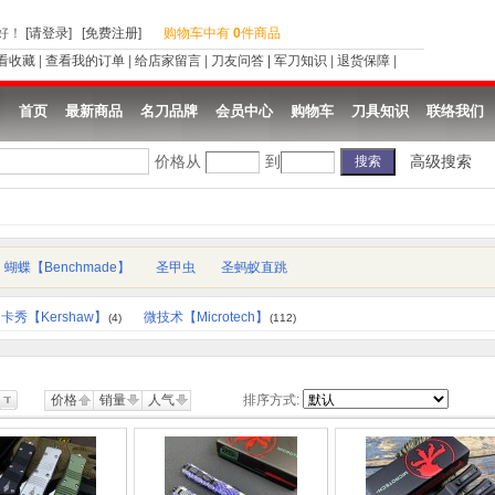
好
！
[请登录]
[免费注册]
购物车中有
0
件商品
看收藏
|
查看我的订单
|
给店家留言
|
刀友问答
|
军刀知识
|
退货保障
|
首页
最新商品
名刀品牌
会员中心
购物车
刀具知识
联络我们
价格从
到
高级搜索
蝴蝶【Benchmade】
圣甲虫
圣蚂蚁直跳
卡秀【Kershaw】
微技术【Microtech】
(4)
(112)
价格
销量
人气
排序方式: