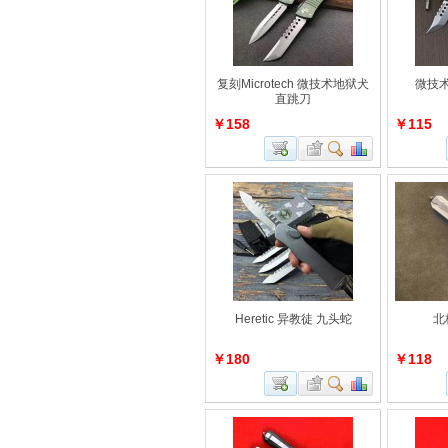
复刻Microtech 微技术地狱犬
微技
直跳刀
￥158
￥115
Heretic 异教徒 九头蛇
北
￥180
￥118