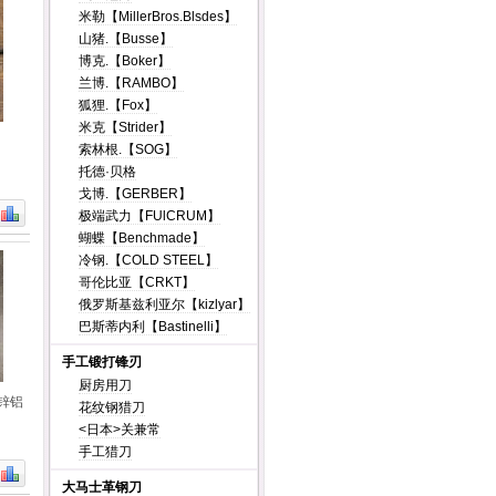
米勒【MillerBros.Blsdes】
山猪.【Busse】
博克.【Boker】
兰博.【RAMBO】
狐狸.【Fox】
米克【Strider】
索林根.【SOG】
托德·贝格
戈博.【GERBER】
极端武力【FUlCRUM】
蝴蝶【Benchmade】
冷钢.【COLD STEEL】
哥伦比亚【CRKT】
俄罗斯基兹利亚尔【kizlyar】
巴斯蒂内利【Bastinelli】
手工锻打锋刃
厨房用刀
锌铝
花纹钢猎刀
<日本>关兼常
手工猎刀
大马士革钢刀