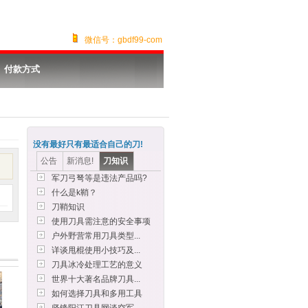
微信号：gbdf99-com
付款方式
没有最好只有最适合自己的刀!
公告
新消息!
刀知识
军刀弓弩等是违法产品吗?
什么是k鞘？
刀鞘知识
使用刀具需注意的安全事项
户外野营常用刀具类型...
详谈甩棍使用小技巧及...
刀具冰冷处理工艺的意义
世界十大著名品牌刀具...
如何选择刀具和多用工具