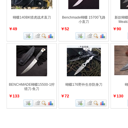
蝴蝶140BK猎虎战术直刀
Benchmade蝴蝶 15700飞路
新款蝴蝶B
小直刀
Meat
￥49
￥52
￥90
BENCHMADE蝴蝶15500-1狩
蝴蝶176野外生存防身刀
蝴
猎刀-鱼刀
￥133
￥72
￥130