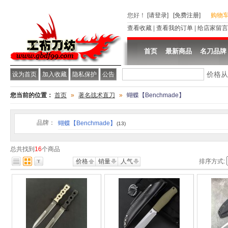
您好
！
[请登录]
[免费注册]
购物
查看收藏
|
查看我的订单
|
给店家留言
首页
最新商品
名刀品牌
价格
设为首页
加入收藏
隐私保护
公告
您当前的位置：
首页
»
著名战术直刀
»
蝴蝶【Benchmade】
品牌：
蝴蝶【Benchmade】
(13)
总共找到
16
个商品
价格
销量
人气
排序方式: