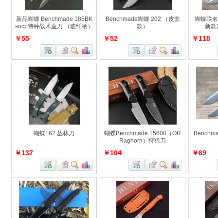
新品蝴蝶 Benchmade 185BK
Benchmade蝴蝶 202 （皮套
蝴蝶联名
socp特种战术直刀 （玻纤柄）
款）
新款
￥55
￥52
￥118
蝴蝶162 丛林刀
蝴蝶Benchmade 15600（OR
Benchm
Raghorn）狩猎刀
￥137
￥104
￥69