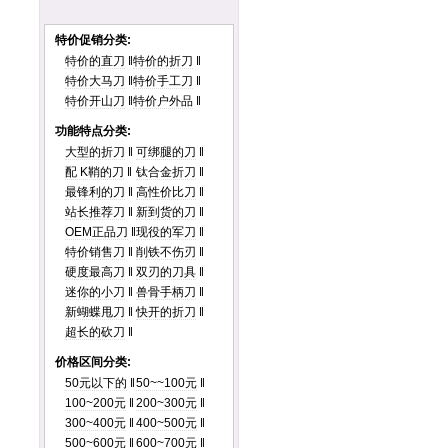
特价促销分类:
特价的直刀
‖
特价的折刀
‖
特价大马刀
‖
特价手工刀
‖
特价开山刀
‖
特价户外品
‖
功能特点分类:
大型的折刀
‖
可绑腿的刀
‖
配 K鞘的刀
‖
钛合金折刀
‖
最锋利的刀
‖
高性价比刀
‖
站长推荐刀
‖
新到货的刀
‖
OEM正品刀
‖
现役的军刀
‖
特价销售刀
‖
削铁不伤刃
‖
硬度最高刀
‖
双刃的刀具
‖
迷你的小刀
‖
兽骨手柄刀
‖
新蝴蝶甩刀
‖
快开的折刀
‖
超长的砍刀
‖
价格区间分类:
50元以下的
‖
50~~100元
‖
100~200元
‖
200~300元
‖
300~400元
‖
400~500元
‖
500~600元
‖
600~700元
‖