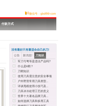
微信号：gbdf99-com
付款方式
没有最好只有最适合自己的刀!
公告
新消息!
刀知识
军刀弓弩等是违法产品吗?
什么是k鞘？
刀鞘知识
使用刀具需注意的安全事项
户外野营常用刀具类型...
详谈甩棍使用小技巧及...
刀具冰冷处理工艺的意义
世界十大著名品牌刀具...
如何选择刀具和多用工具