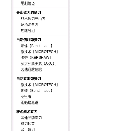
军刺警匕
开山砍刀狗腿刀
战术砍刀开山刀
尼泊尔弯刀
狗腿弯刀
自动侧跳弹簧刀
蝴蝶【Benchmade】
微技术【MICROTECH】
卡秀【KERSHAW】
意大利黑手党【AKC】
其他品牌侧跳
自动直出弹簧刀
微技术【MICROTECH】
蝴蝶【Benchmade】
圣甲虫
圣蚂蚁直跳
著名战术直刀
其他品牌直刀
双刃匕首
武士短刀