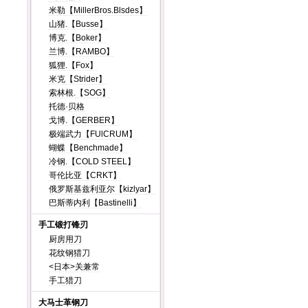
米勒【MillerBros.Blsdes】
山猪.【Busse】
博克.【Boker】
兰博.【RAMBO】
狐狸.【Fox】
米克【Strider】
索林根.【SOG】
托德·贝格
戈博.【GERBER】
极端武力【FUlCRUM】
蝴蝶【Benchmade】
冷钢.【COLD STEEL】
哥伦比亚【CRKT】
俄罗斯基兹利亚尔【kizlyar】
巴斯蒂内利【Bastinelli】
手工锻打锋刃
厨房用刀
花纹钢猎刀
<日本>关兼常
手工猎刀
大马士革钢刀