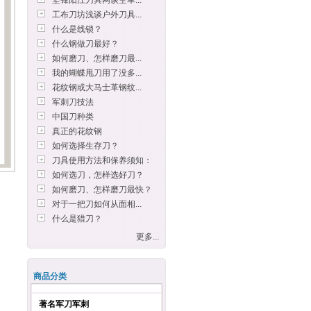
坚锋阳江刀具网谈空军...
工布刀坊浅谈户外刀具...
什么是线锁？
什么钢做刀最好？
如何磨刀、怎样磨刀最...
我的蝴蝶甩刀用了没多...
花纹钢或大马士革钢纹...
军刺刀技法
中国刀种类
真正的花纹钢
如何选择生存刀？
刀具使用方法和保养须知：
如何选刀，怎样选好刀？
如何磨刀、怎样磨刀最快？
对于一把刀如何从面相...
什么是猎刀？
更多...
商品分类
著名军刀军刺