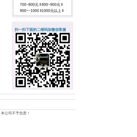
700~800元
‖
800~900元
‖
900~~1000
‖
1000元以上
‖
扫一扫下面的二维码加微信客服
，本公司不予负责！