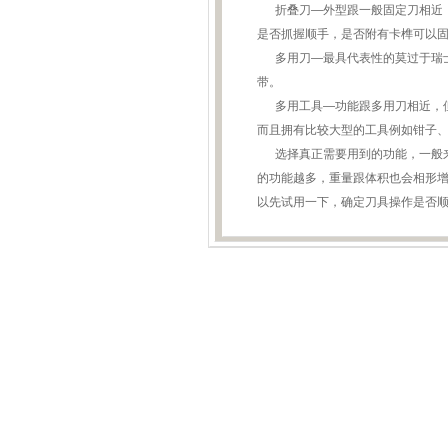
折叠刀—外型跟一般固定刀相近，
是否抓握顺手，是否附有卡榫可以
多用刀—最具代表性的莫过于瑞士
带。
多用工具—功能跟多用刀相近，但
而且拥有比较大型的工具例如钳子
选择真正需要用到的功能，一般来
的功能越多，重量跟体积也会相形
以先试用一下，确定刀具操作是否