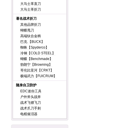
大马士革直刀
大马士革折刀
著名战术折刀
其他品牌折刀
蝴蝶甩刀
高端钛合金柄
巴克.【BUCK】
蜘蛛【Spyderco】
冷钢【COLD STEEL】
蝴蝶【Benchmade】
勃朗宁【Browning】
哥伦比亚河【CRKT】
极端武力【FUlCRUM】
随身自卫防护
EDC迷你工具
户外斧头战斧
战术飞镖飞刀
战术爪刀手刺
电棍催泪器