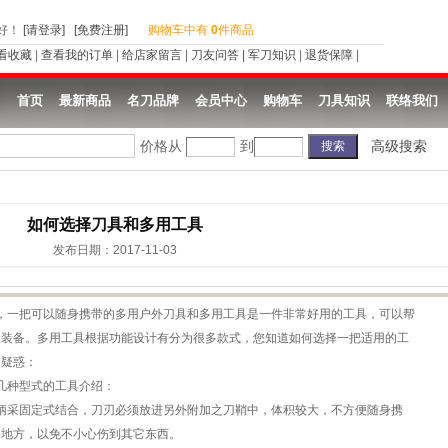
好
！
[请登录]
[免费注册]
购物车中有
0
件商品
看收藏
|
查看我的订单
|
给店家留言
|
刀友问答
|
军刀知识
|
退货保障
|
首页
最新商品
名刀品牌
会员中心
购物车
刀具知识
联络我们
价格从
到
高级搜索
如何选择刀具和多用工具
发布日期：2017-11-03
一把可以随身携带的多用户外刀具和多用工具是一件非常好用的工具，可以帮
理装备。多用工具根据功能设计有分为很多款式，您知道如何选择一把适用的工
的疑惑：
几种型式的工具介绍：
采固定式结合，刀刃必须放进另外附加之刀鞘中，体积较大，不方便随身携
的地方，以免不小心伤到其它东西。