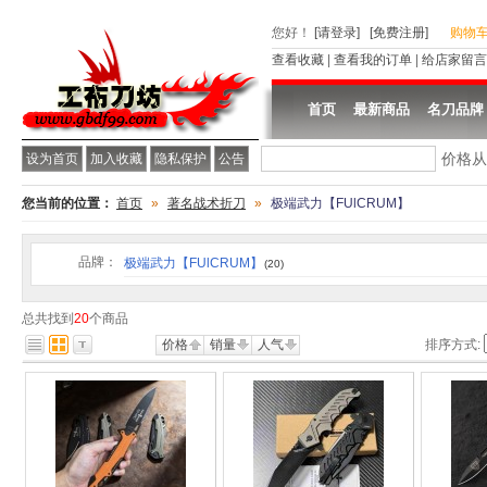
您好
！
[请登录]
[免费注册]
购物
查看收藏
|
查看我的订单
|
给店家留言
首页
最新商品
名刀品牌
价格
设为首页
加入收藏
隐私保护
公告
您当前的位置：
首页
»
著名战术折刀
»
极端武力【FUlCRUM】
品牌：
极端武力【FUlCRUM】
(20)
总共找到
20
个商品
价格
销量
人气
排序方式: