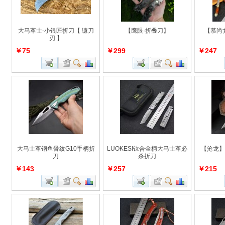
大马革士-小银匠折刀【 镰刀
【鹰眼·折叠刀】
【慕尚
刃 】
￥75
￥299
￥247
大马士革钢鱼骨纹G10手柄折
LUOKESI钛合金柄大马士革必
【沧龙】
刀
杀折刀
￥143
￥257
￥215