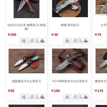
Vg10大马士革-独尊折刀( 加强
银狼-快开折刀
小手
版)
￥208
￥48
￥75
猎影鲍贝大马士革折刀
KJ-036蛇纹木大马士革折刀
微技术大
￥85
￥189
￥176