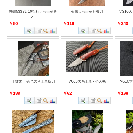
蝴蝶533SL-10铝柄大马士革折
金鹰大马士革折叠刀
VG10
刀
￥80
￥118
￥240
【棘龙】 镜光大马士革折刀
VG10大马士革 - 小天鹅
VG10
￥189
￥62
￥166