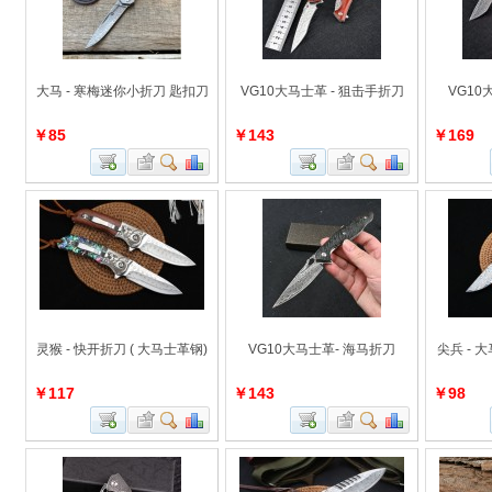
大马 - 寒梅迷你小折刀 匙扣刀
VG10大马士革 - 狙击手折刀
VG10
￥85
￥143
￥169
灵猴 - 快开折刀 ( 大马士革钢)
VG10大马士革- 海马折刀
尖兵 -
￥117
￥143
￥98