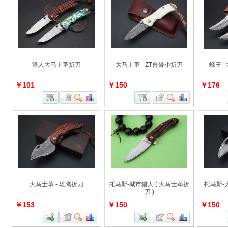
浪人大马士革折刀
大马士革 - ZT兽骨小折刀
蜂王-
￥101
￥150
￥176
大马士革 - 雄鹰折刀
托马斯-城市猎人 ( 大马士革折
托马斯-
刀 )
￥153
￥150
￥150