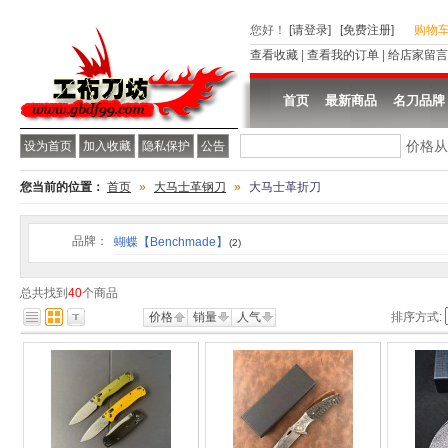
您好
！
[请登录]
[免费注册]
购物
查看收藏
|
查看我的订单
|
给店家留言
首页
最新商品
名刀品牌
价格
设为首页
加入收藏
隐私保护
公告
您当前的位置：
首页
»
大马士革钢刀
»
大马士革折刀
品牌：
蝴蝶【Benchmade】
(2)
总共找到
40
个商品
价格
销量
人气
排序方式: