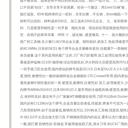
题不够具体。如果还有不明白的给我发消息，我们一起讨论。 八，好刀
口不容易“站住”，非常非常不容易磨。给你一个建议：用1mm“白钢”板
煅打成形。85年我师傅作过一把剑，非常好磨，不生锈，6mm钢筋一
材料可以找到，材料成本500元，加工成本2000元左右。 九，鱼和
到．只是硬度和韧性是一对矛盾．顾此失彼．现在的应用是根据使用的
究．你我不妨再等等看．呵呵 十，碳化钢...硬度够高.. 十一，就大概的
很广的工具钢.含少量Cr,W,V等合金元素。韧性较好,易加工.热处理难度不大.R
的9CrWMn,日本的SKS3.每个牌号合金含量略有差别.但都属于一类钢材.10-系列
表含碳量.这个系列是用的最广泛的.刀厂和刀匠都用.加工处理比较简单.国内
看做是种锰钢.52100 轴承钢.综合性能良好,淬火和回火后硬度高而均匀
一些手锻刀匠在使用.国内类似的牌号就是GCr15.日本是SUJ2.A-2 
度,韧性.耐磨性比一般的碳钢和低合金钢都好.CR,Criswell常用.国内类似牌号
通高速钢中韧性最好的一类.硬度高,耐磨性,红硬性好.加工,处理难度大.
内牌号W6Mo5Gr4V2,日本SKH51D-2 最常用的冷做模具钢.硬度高
点.保持性良好.最近有不少厂家象MT,蝴蝶都在使用.刀匠中以Bob Dozier使
国内还有Cr12MoV这个牌号,合金含量比前者低,性能差.两者不可混为一谈.I
刀具理想材料.由于含碳量低,耐锈性也可以.S3V粉末工具钢,强度高,韧
中,M2,D2不太适合做大型刀具.不锈钢按照国内的说法.通常以含Cr量超过
一般,易打磨.防锈性好.价格低.常被用做低档刀具,潜水刀等.BUCK厂用的最多,