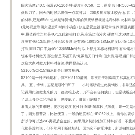
回火温度240.C 保温90-120分钟.硬度HRC59。二，硬度T8 HRC6
做砍刀了。回火的时候温度低一点就可以，200多度应该比较合适. 四，
的材料,还是65Mn,也就是弹簧钢,汽车的弹簧钢板就是这种材料.此材料做
(最终硬度靠回火温度和时间来确定).缺点是爱生锈,要经常保养,而且表面
中,最值得推崇的是4Gr13,此钢锻打容易,高温盐浴淬火,硬度可达60度以上,
度没有4Gr13高,但也可达50多度.还有9Gr18或9Gr18Mo,硬度比4G
打裂,而且刀口不如4Gr13和65Mn锋利.以上都是国标材料牌号,有些
锯条等材料做刀,那些都是高碳工具钢,虽然刀口锋利,但太脆,容易崩口和
欢迎大家对做刀材料对交流,共同提高认识.
52100(GCR15)轴承钢是比较常用的.
52100是一种滚轴钢材，但不如5160坚韧。常被用于制造猎刀和其他
具。 五，锋钢，忘记是哪个“锋”了……小时候听说过此类钢铁，非常适
记得用此钢做出来的刀，往铁棍上砍，刀不会有任何缺口，但是铁棍会有刀
了以上各位仁兄地高见，俺要疯了。做菜刀尼呗？
看看人家的要求吧，要求超硬度 韧性好 耐磨 耐腐蚀 抗氧化，那一定
了，因为很普及，比较便宜，一般的硬度都在HRC62以上。看你的要
所以你可以选WG类硬质合金的。如果用来切削难加工材料的话，不受
化那是没的说，但不能用于断续切削。因为它不耐受冲击，所以韧性就