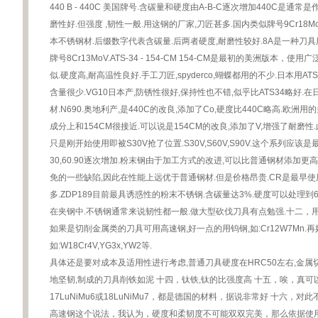
440 B - 440C 美国牌号.含碳量和硬度由A-B-C逐次增加440C是
磨性好.但强度 ,韧性一般.用这钢的厂家,刀匠甚多.国内类似牌号9Cr18Mo,日本SUS
本不锈钢材.后缀数字代表含碳量.后两者硬度,耐磨性较好.8A是一种刀具
牌号8Cr13MoV.ATS-34 - 154-CM 154-CM是最初的美洲版本，使用
似.硬度高,耐高温性良好.手工刀匠,spyderco,蝴蝶都用的不少.日本用ATS
含量很少.VG10日本产,防锈性很好,保持性也不错,似乎比ATS34略好
材.N690.奥地利产,是440C的改良,添加了Co,硬度比440C略高.欧洲用的
成分上和154CM很接近.可以说是154CM的改良,添加了V,增强了耐磨
只是刚开始使用即被S30V抢了位置.S30V,S60V,S90V.这个系列应
30,60.90逐次增加.粉末钢由于加工方式的改进,可以比普通钢材添加
免的一些缺陷,因此在性能上远优于普通钢材.但是价格昂贵.CR是最早使用
多.ZDP189目前最具诱惑性的粉末不锈钢.含碳量达3%.硬度可以处理到
在夹钢中.不锈钢通常来说韧性都一般.做大型砍伐刀具有点勉强.十二，用含Cr
如果是切削金属类的刀具可用高速钢,好一点的用钨钢,如:Cr12W7Mn.
如:W18Cr4V,YG3x,YW2等.
具体还是要对成本及适用性进行考虑,普通刀具硬度在HRC50左右,金属
地坚韧,制成的刀具削铁如泥 十四，钛铁,钛的比强度高 十五，唉，真
17LuNiMu6或18LuNiMu7，都是德国的材料，据说非常好 十六
高速钢这个说法，我认为，硬度和柔韧度不可能双双完美，那么依据使