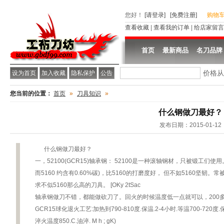
您好
！
[请登录]
[免费注册]
购物
查看收藏
|
查看我的订单
|
给店家留言
首页
最新商品
名刀品牌
价格
设为首页
加入收藏
隐私保护
公告
您当前的位置：
首页
»
刀具知识
»
什么钢做刀最好？
发布日期：2015-01-12
什么钢做刀最好？
一，52100(GCR15)轴承钢： 52100是一种滚轴钢材，只被锻工们使用。
而5160 约含有0.60%碳)，比5160的打磨度好， 但不如5160坚
求不似5160那么高的刀具。 [OKy 2tSac
轴承钢做刀不错，都能做砍刀了。回火的时候温度低一点就可以，200多度应该
GCR15球化退火工艺:加热到790-810度.保温.2-4小时.等温700-720度.保
淬火温度850.C.油淬. M h ; gK)