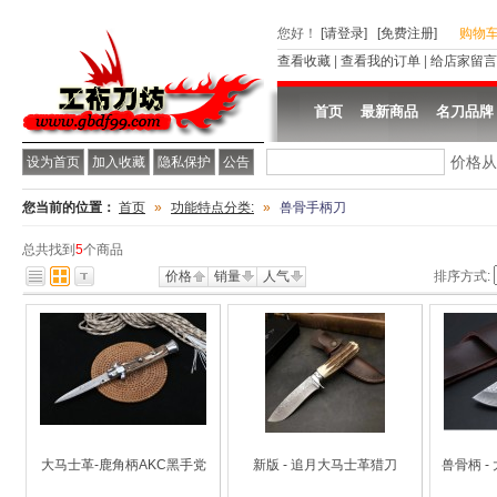
您好
！
[请登录]
[免费注册]
购物
查看收藏
|
查看我的订单
|
给店家留言
首页
最新商品
名刀品牌
价格
设为首页
加入收藏
隐私保护
公告
您当前的位置：
首页
»
功能特点分类:
»
兽骨手柄刀
总共找到
5
个商品
价格
销量
人气
排序方式:
大马士革-鹿角柄AKC黑手党
新版 - 追月大马士革猎刀
兽骨柄 