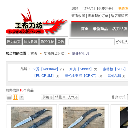
您好
！
[请登录]
[免费注册]
购物
查看收藏
|
查看我的订单
|
给店家留言
首页
最新商品
名刀品牌
价格
设为首页
加入收藏
隐私保护
公告
您当前的位置：
首页
»
功能特点分类:
»
快开的折刀
品牌：
卡秀【Kershaw】
米克【Strider】
索林根【SOG】
(1)
(1)
【FUlCRUM】
哥伦比亚河【CRKT】
其他品牌
(1)
(1)
(1)
总共找到
18
个商品
价格
销量
人气
排序方式: