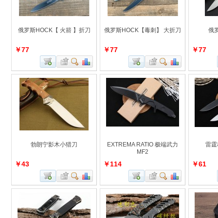
俄罗斯HOCK【 火箭 】折刀
俄罗斯HOCK【毒刺】 大折刀
俄
￥77
￥77
￥77
勃朗宁影木小猎刀
EXTREMA RATIO 极端武力
雷霆
MF2
￥43
￥114
￥61