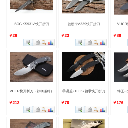
SOG.KS931A快开折刀
勃朗宁A339快开折刀
VUC
￥26
￥23
￥88
VUCR快开折刀（钛柄碳纤）
零误差ZT0357轴承快开折刀
蜂王-
￥212
￥78
￥176