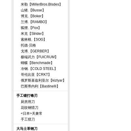
米勒【MillerBros.Blsdes】
山猪.【Busse】
博克.【Boker】
兰博.【RAMBO】
狐狸.【Fox】
米克【Strider】
索林根.【SOG】
托德·贝格
戈博.【GERBER】
极端武力【FUlCRUM】
蝴蝶【Benchmade】
冷钢.【COLD STEEL】
哥伦比亚【CRKT】
俄罗斯基兹利亚尔【kizlyar】
巴斯蒂内利【Bastinelli】
手工锻打锋刃
厨房用刀
花纹钢猎刀
<日本>关兼常
手工猎刀
大马士革钢刀