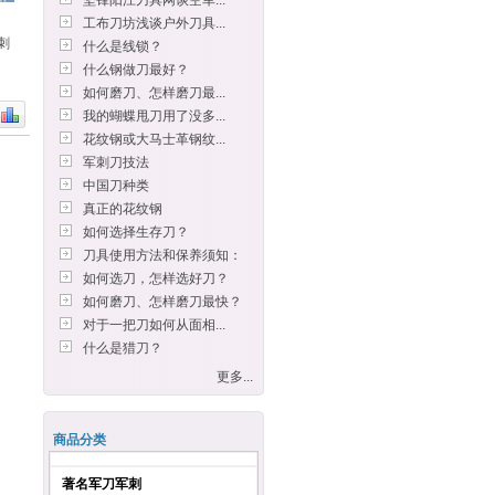
坚锋阳江刀具网谈空军...
工布刀坊浅谈户外刀具...
刺
什么是线锁？
什么钢做刀最好？
如何磨刀、怎样磨刀最...
我的蝴蝶甩刀用了没多...
花纹钢或大马士革钢纹...
军刺刀技法
中国刀种类
真正的花纹钢
如何选择生存刀？
刀具使用方法和保养须知：
如何选刀，怎样选好刀？
如何磨刀、怎样磨刀最快？
对于一把刀如何从面相...
什么是猎刀？
更多...
商品分类
著名军刀军刺