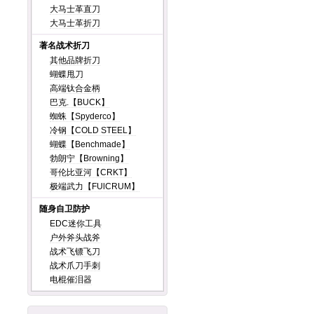
大马士革直刀
大马士革折刀
著名战术折刀
其他品牌折刀
蝴蝶甩刀
高端钛合金柄
巴克.【BUCK】
蜘蛛【Spyderco】
冷钢【COLD STEEL】
蝴蝶【Benchmade】
勃朗宁【Browning】
哥伦比亚河【CRKT】
极端武力【FUlCRUM】
随身自卫防护
EDC迷你工具
户外斧头战斧
战术飞镖飞刀
战术爪刀手刺
电棍催泪器