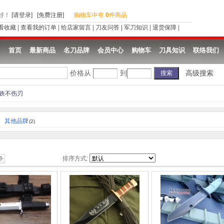
好
！
[请登录]
[免费注册]
购物车中有
0
件商品
看收藏
|
查看我的订单
|
给店家留言
|
刀友问答
|
军刀知识
|
退货保障
|
首页
最新商品
名刀品牌
会员中心
购物车
刀具知识
联络我们
价格从
到
高级搜索
铁不伤刃
其他品牌
(2)
排序方式: