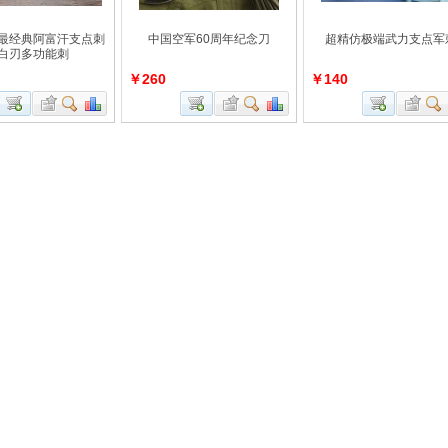
最经典阿富汗支点刺
中国空军60周年纪念刀
超精仿极端武力支点军
白刃多功能刺
￥260
￥140