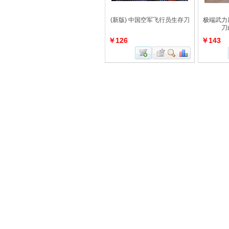
(新版) 中国空军飞行员生存刀
极端武力
刀
￥126
￥143