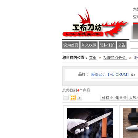
您
查
设为首页
加入收藏
隐私保护
公告
您当前的位置：
首页
»
功能特点分类:
»
削
品牌：
极端武力【FUlCRUM】
(1)
总共找到
4
个商品
价格
销量
人气