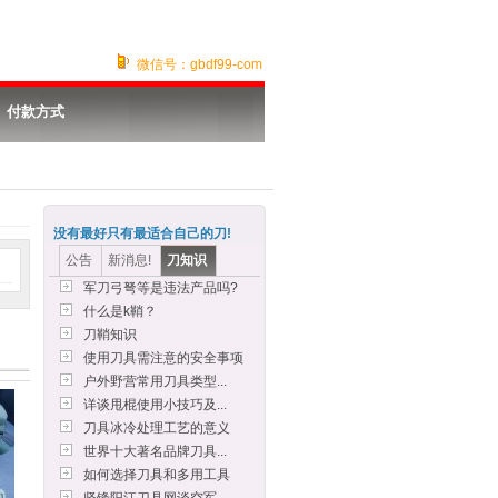
微信号：gbdf99-com
付款方式
没有最好只有最适合自己的刀!
公告
新消息!
刀知识
军刀弓弩等是违法产品吗?
什么是k鞘？
刀鞘知识
使用刀具需注意的安全事项
户外野营常用刀具类型...
详谈甩棍使用小技巧及...
刀具冰冷处理工艺的意义
世界十大著名品牌刀具...
如何选择刀具和多用工具