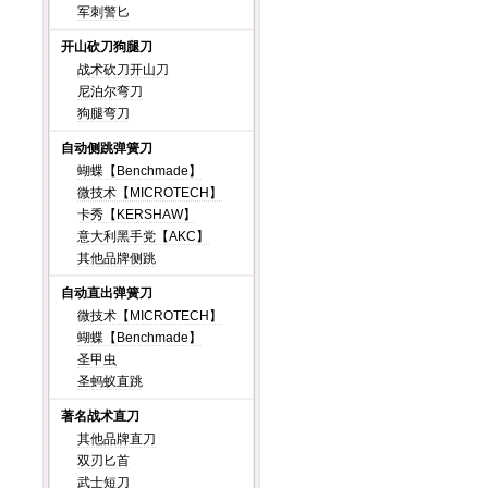
军刺警匕
开山砍刀狗腿刀
战术砍刀开山刀
尼泊尔弯刀
狗腿弯刀
自动侧跳弹簧刀
蝴蝶【Benchmade】
微技术【MICROTECH】
卡秀【KERSHAW】
意大利黑手党【AKC】
其他品牌侧跳
自动直出弹簧刀
微技术【MICROTECH】
蝴蝶【Benchmade】
圣甲虫
圣蚂蚁直跳
著名战术直刀
其他品牌直刀
双刃匕首
武士短刀