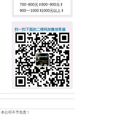
700~800元
‖
800~900元
‖
900~~1000
‖
1000元以上
‖
扫一扫下面的二维码加微信客服
，本公司不予负责！