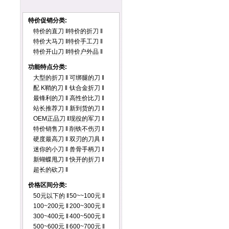
特价促销分类:
特价的直刀
‖
特价的折刀
‖
特价大马刀
‖
特价手工刀
‖
特价开山刀
‖
特价户外品
‖
功能特点分类:
大型的折刀
‖
可绑腿的刀
‖
配 K鞘的刀
‖
钛合金折刀
‖
最锋利的刀
‖
高性价比刀
‖
站长推荐刀
‖
新到货的刀
‖
OEM正品刀
‖
现役的军刀
‖
特价销售刀
‖
削铁不伤刃
‖
硬度最高刀
‖
双刃的刀具
‖
迷你的小刀
‖
兽骨手柄刀
‖
新蝴蝶甩刀
‖
快开的折刀
‖
超长的砍刀
‖
价格区间分类:
50元以下的
‖
50~~100元
‖
100~200元
‖
200~300元
‖
300~400元
‖
400~500元
‖
500~600元
‖
600~700元
‖