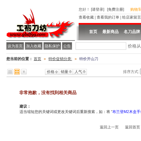
您好
！
[请登录]
[免费注册]
购物
查看收藏
|
查看我的订单
|
给店家留言
首页
最新商品
名刀品牌
价格
设为首页
加入收藏
隐私保护
公告
您当前的位置：
首页
»
特价促销分类:
»
特价开山刀
价格
销量
人气
排序方式:
非常抱歉，没有找到相关商品
建议：
适当缩短您的关键词或更改关键词后重新搜索，如：将 “
布兰登M2木盒
返回上一页
返回首页